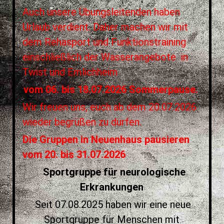
Auch unsere Übungsleitenden haben
Urlaub verdient. Daher machen wir mit
dem Rehasport und Funktionstraining
einschließlich der Wasserangebote in
Twist und Emlichheim
vom 06. bis 18.07.2026 Sommerpause.
Wir freuen uns, euch ab dem 20.07.2026
wieder begrüßen zu dürfen.
Die Gruppen in Neuenhaus pausieren
vom 20. bis 31.07.2026
Sportgruppe für neurologische
Erkrankungen
Seit
07.08.2025 haben wir eine neue
Sportgruppe für Menschen mit