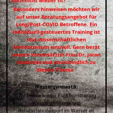
noch nicht wieder fit?
Besonders hinweisen möchten wir
auf unser Beratungsangebot für
Long/Post-COVID Betroffene. Ein
individuell gesteuertes Training ist
laut wissenschaftlichen
Erkenntnissen sinnvoll. Gern berät
unsere Vereinsärztin Frau Dr. Jaron
kostenlos und unverbindlich zu
diesem Thema
Wassergymnastik:
Wir bieten wieder Funktionstraining
Wassergymnastik und
Rehabilitationssport im Wasser an.