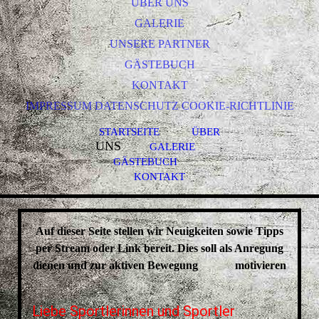
ÜBER UNS
GALERIE
UNSERE PARTNER
GÄSTEBUCH
KONTAKT
IMPRESSUM DATENSCHUTZ COOKIE-RICHTLINIE
STARTSEITE
ÜBER
UNS
GALERIE
GÄSTEBUCH
KONTAKT
Auf dieser Seite stellen wir Neuigkeiten sowie Tipps
per Stream oder Link bereit. Dies soll als Anregung
dienen und zur aktiven Bewegung
motivieren
Liebe Sportlerinnen und Sportler