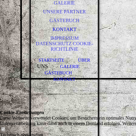
GALERIE
UNSERE PARTNER
GÄSTEBUCH
KONTAKT
IMPRESSUM
DATENSCHUTZ COOKIE-
RICHTLINIE
STARTSEITE
ÜBER
UNS
GALERIE
GÄSTEBUCH
KONTAKT
Cookie-Einstellungen
Diese Webseite verwendet Cookies, um Besuchern ein optimales Nutzerer
Datenverarbeitung kann dann auch in einem Drittland erfolgen. Weiter
Technisch notwendige